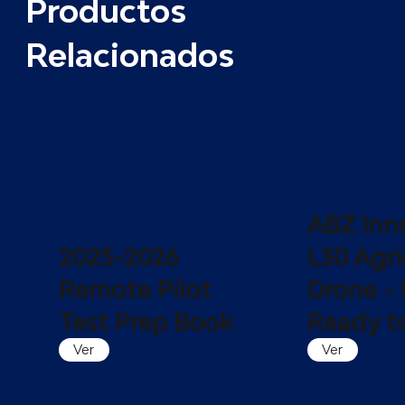
Productos
Relacionados
ABZ Inn
2025-2026
L30 Agri
Remote Pilot
Drone - 
Test Prep Book
Ready to
Ver
Ver