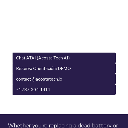
Conecta con
nuestros
Expertos
Chat ATAI (Acosta Tech AI)
Reserva Orientación/DEMO
contact@acostatech.io
+1 787-304-1414
Whether you're replacing a dead battery or