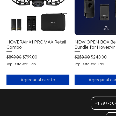
HOVERAir X1 PROMAX Retail
Vista rápida
NEW OPEN BOX Be
Vista rápid
Combo
Bundle for HoverAir
Precio
Precio de oferta
Precio
Precio de of
$899.00
$799.00
$258.00
$248.00
Impuesto excluido
Impuesto excluido
Agregar al carrito
Agregar al car
With 360º!
+1 787-30