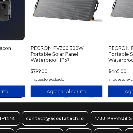
acon
a
PECRON PV300 300W
Vista rápida
PECRON 
Portable Solar Panel
Portable S
Waterproof IP67
Waterproo
erta
Precio
Precio
$799.00
$465.00
Impuesto excluido
Impuesto exc
rito
Agregar al carrito
Agr
4-1414
contact@acostatech.io
1700 PR-8838 S