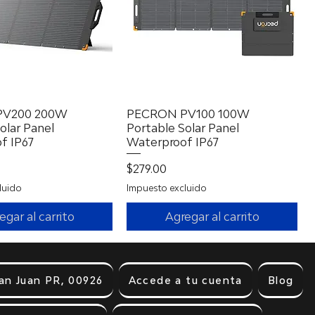
PV200 200W
Vista rápida
PECRON PV100 100W
Vista rápida
olar Panel
Portable Solar Panel
f IP67
Waterproof IP67
Precio
$279.00
luido
Impuesto excluido
egar al carrito
Agregar al carrito
an Juan PR, 00926
Accede a tu cuenta
Blog