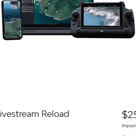
Livestream Reload
$2
Impues