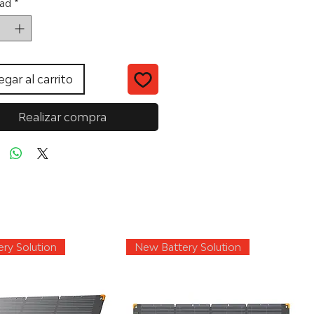
ad
*
gar al carrito
Realizar compra
ry Solution
New Battery Solution