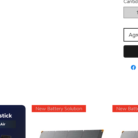
Cantid
Agre
New Battery Solution
New Batte