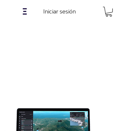
𝝣
Iniciar sesión