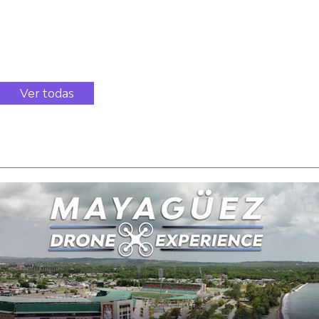
corporativos y de alto valor.
28 de febrero de 2025
|
10:10 p. m.
1700 PR-8838 San Juan, Puerto Rico
Entradas: $0.00
Ver todas
Entradas del blog (112)