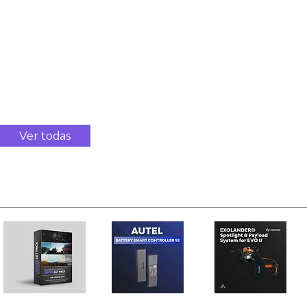
INCANTO REAL ESTATE Dorado Plantation 3D Gaussian Splatt
Cada proyecto es una muestra de nuestra dedicación y tu
confianza. Obtén tu cotización Portfolio Público Contáctanos
Advanced Drone Inspections & Thermal Operations
Program | Acosta Tech
---
Ver todas
Productos (203)
Acosta Tech
Autel Robotics
FoxFury