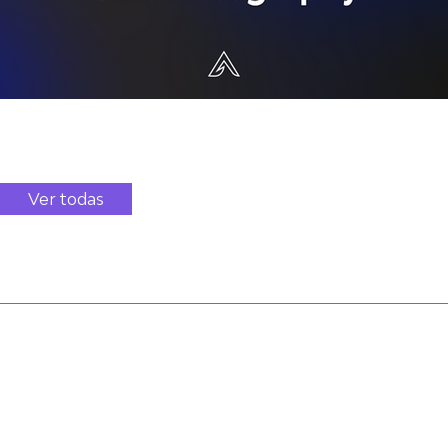
Configuración Manual Camara Fotográfica Curso
Cinematography
Ver todas
Otras páginas (427)
Lifestyle Luchetti 360º VIRTUAL TOUR | Acosta Tech
Lifestyle Realty Lifestyle Luchetti 360º VIRTUAL TOUR Cada
proyecto es una muestra de nuestra dedicación y tu confianza.
Obtén tu cotización Portfolio Público Contáctanos
Dorado Plantation 3D Gaussian Splatt | Acosta Tech