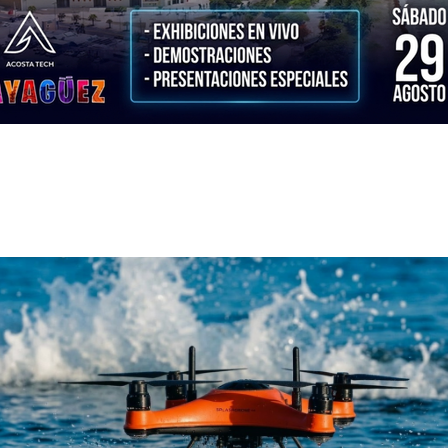
¡Prepárate para el Mayagüez Drone Experience! Todo
lo que debes saber
El oeste de Puerto Rico está a punto de presenciar la más
reciente innovación en tecnología de drones. Nos preparamos
para una jornada interactiva y educativa diseñada para que toda
la familia, empresas y entusiastas de la isla se acerquen al futuro
de los sistemas aéreos no tripulados (UAS). El emblemático
Estadio Isidoro García será el epicentro de la acción este
próximo sábado, 29 de agosto. Una invitación especial de
AcostaTech y el Municipio de Mayagüez En un esfuerzo
conjunto por impulsar la innovación tecnológica y el desarrollo
educativo en la región oeste, AcostaTech y el Alcalde del
Municipio Autónomo de Mayagüez, Hon. Jorge Luis Ramos Ruiz,
invitan cordialmente a toda la ciudadanía, comerciantes y líderes
comunitarios a ser parte de esta gran experiencia. Esta alianza
reafirma el compromiso de la administración municipal y