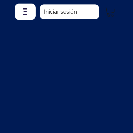
𝝣
Iniciar sesión