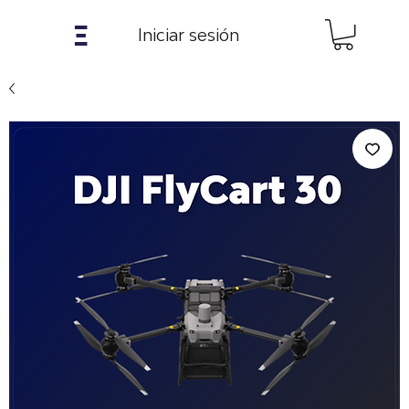
𝝣
Iniciar sesión