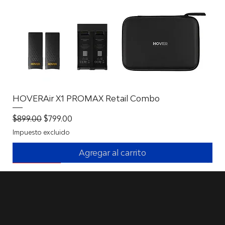
HOVERAir X1 PROMAX Retail Combo
Precio
Precio de oferta
$899.00
$799.00
Impuesto excluido
Agregar al carrito
New Battery Solution
New Battery Solution
New Battery Solution
With 360º!