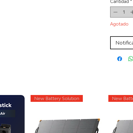
Cantidad
*
Agotado
Notific
New Battery Solution
New Batte