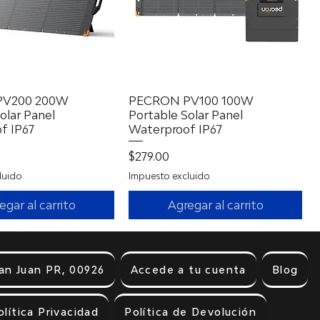
PV200 200W
Vista rápida
PECRON PV100 100W
Vista rápida
olar Panel
Portable Solar Panel
f IP67
Waterproof IP67
Precio
$279.00
luido
Impuesto excluido
egar al carrito
Agregar al carrito
an Juan PR, 00926
Accede a tu cuenta
Blog
olítica Privacidad
Política de Devolución