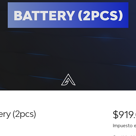
ry (2pcs)
$919
Impuesto e