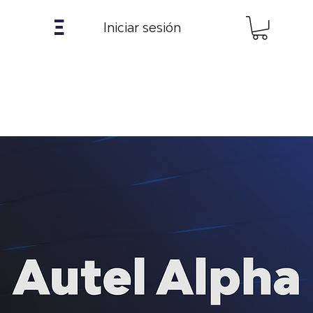
𝝣
Iniciar sesión