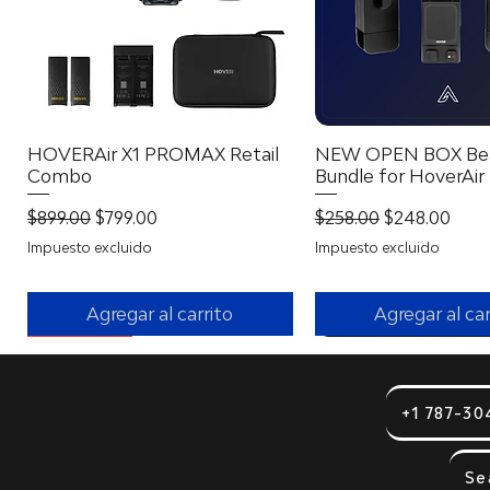
HOVERAir X1 PROMAX Retail
Vista rápida
NEW OPEN BOX Be
Vista rápid
Combo
Bundle for HoverAir
Precio
Precio de oferta
Precio
Precio de of
$899.00
$799.00
$258.00
$248.00
Impuesto excluido
Impuesto excluido
Agregar al carrito
Agregar al car
With 360º!
+1 787-30
Se