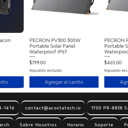
acon
a
PECRON PV300 300W
Vista rápida
PECRON 
Portable Solar Panel
Portable S
Waterproof IP67
Waterproo
erta
Precio
Precio
$799.00
$465.00
Impuesto excluido
Impuesto exc
rito
Agregar al carrito
Agr
4-1414
contact@acostatech.io
1700 PR-8838 S
arch
Sobre Nosotros
Horario
Soporte
P