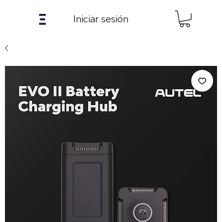
𝝣
Iniciar sesión