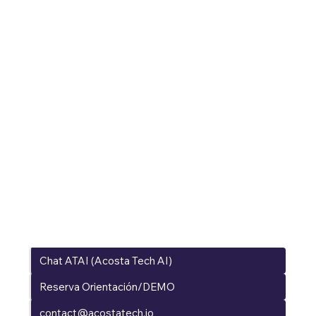
Conecta con
nuestros
Expertos
Chat ATAI (Acosta Tech AI)
Reserva Orientación/DEMO
contact@acostatech.io