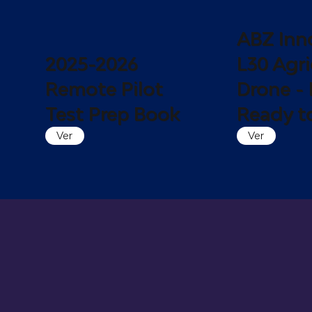
ABZ Inn
2025-2026
L30 Agri
Remote Pilot
Drone - 
Test Prep Book
Ready to
Ver
Ver