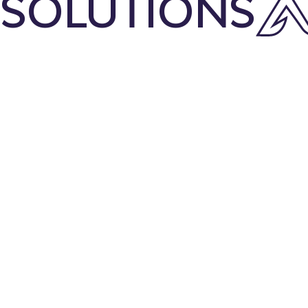
SOLUTIONS
✶ Propuesta ✶