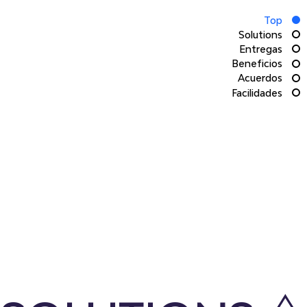
Hector
Top
Solutions
Entregas
Villanueva
Beneficios
Acuerdos
Facilidades
Personal Brand
# de Proyecto/Of Project
From/Para:
By/Por: