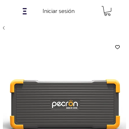
𝝣
Iniciar sesión