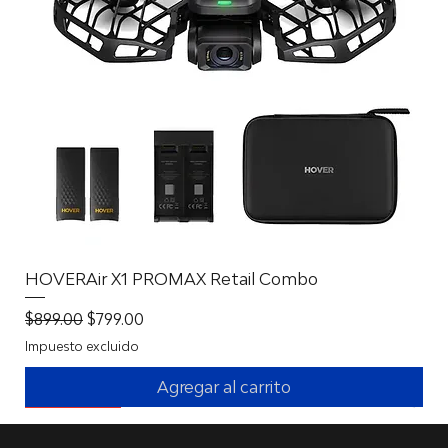
HOVERAir X1 PROMAX Retail Combo
Precio
Precio de oferta
$899.00
$799.00
Impuesto excluido
Agregar al carrito
New Battery Solution
New Battery Solution
New Battery Solution
With 360º!