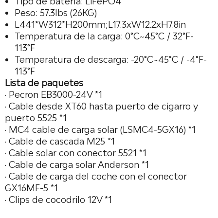
Tipo de batería: LiFePO4
Peso: 57.3lbs (26KG)
L441*W312*H200mm;L17.3xW12.2xH7.8in
Temperatura de la carga: 0°C~45°C / 32°F-
113°F
Temperatura de descarga: -20°C~45°C / -4°F-
113°F
Lista de paquetes
· Pecron EB3000-24V *1
· Cable desde XT60 hasta puerto de cigarro y
puerto 5525 *1
·
MC4
cable de carga solar (LSMC4-5GX16) *1
· Cable de cascada M25 *1
· Cable solar con conector 5521 *1
· Cable de carga solar Anderson *1
· Cable de carga del coche con el conector
GX16MF-5 *1
· Clips de cocodrilo 12V *1