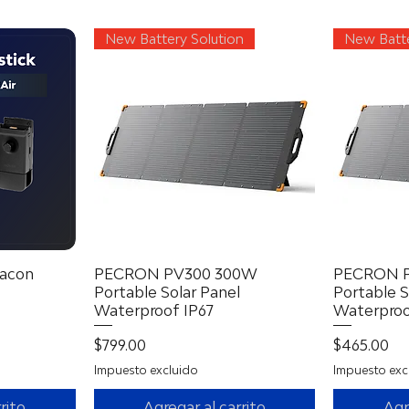
New Battery Solution
New Batte
acon
a
PECRON PV300 300W
Vista rápida
PECRON 
Portable Solar Panel
Portable S
Waterproof IP67
Waterproo
erta
Precio
Precio
$799.00
$465.00
Impuesto excluido
Impuesto exc
rito
Agregar al carrito
Agr