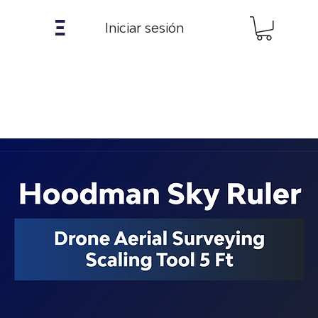
𝝣
Iniciar sesión