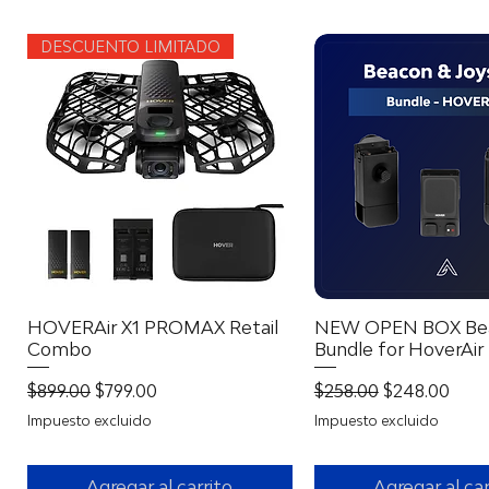
DESCUENTO LIMITADO
HOVERAir X1 PROMAX Retail
Vista rápida
NEW OPEN BOX Be
Vista rápid
Combo
Bundle for HoverAir
Precio
Precio de oferta
Precio
Precio de of
$899.00
$799.00
$258.00
$248.00
Impuesto excluido
Impuesto excluido
Agregar al carrito
Agregar al car