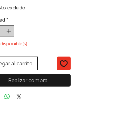
to excluido
ad
*
disponible(s)
gar al carrito
Realizar compra