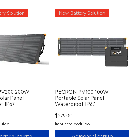
ry Solution
New Battery Solution
PV200 200W
Vista rápida
PECRON PV100 100W
Vista rápida
olar Panel
Portable Solar Panel
f IP67
Waterproof IP67
Precio
$279.00
luido
Impuesto excluido
egar al carrito
Agregar al carrito