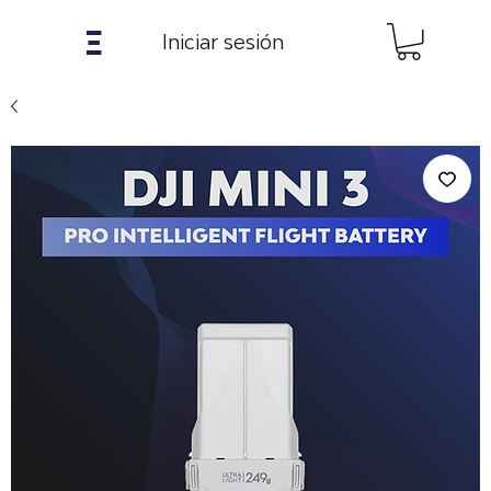
𝝣
Iniciar sesión