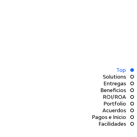
Advance Mapping
Top
Solutions
Entregas
Data Tech and
Beneficios
ROI/ROA
Portfolio
Trainings for the
Acuerdos
Pagos e Inicio
infraestructure of
Facilidades