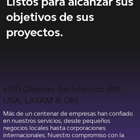
Listos para alcanzar sus
objetivos de sus
proyectos.
+130 Clientes Satisfechos (PR,
USA, LATAM & UK)
p
Más de un centenar de empresas han confiado
a
en nuestros servicios, desde pequeños
d
negocios locales hasta corporaciones
t
internacionales. Nuestro compromiso con la
e