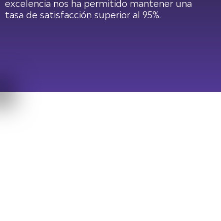
excelencia nos ha permitido mantener una
y
tasa de satisfacción superior al 95%.
NUESTRAS
FACILIDADES
Solo por cita o