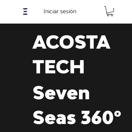
𝝣
Iniciar sesión
ACOSTA
TECH
Seven
Seas 360º