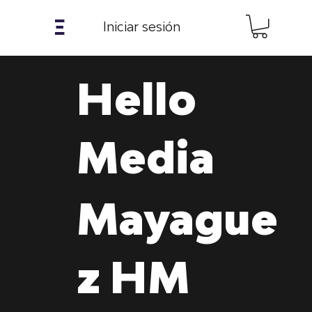
𝝣
Iniciar sesión
Hello
Media
Mayague
z HM