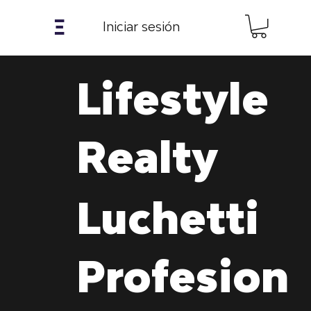
𝝣
Iniciar sesión
Lifestyle
Realty
Luchetti
Profesion