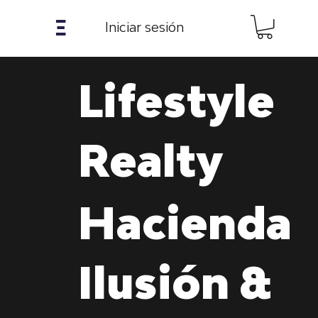
𝝣
Iniciar sesión
Lifestyle
Realty
Hacienda
Ilusión &