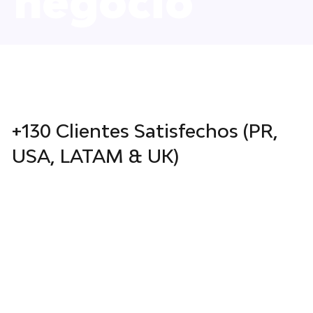
negocio
+130 Clientes Satisfechos (PR,
USA, LATAM & UK)
Más de un centenar de empresas han
confiado en nuestros servicios, desde
pequeños negocios locales hasta
corporaciones internacionales. Nuestro
compromiso con la excelencia nos ha
permitido mantener una tasa de satisfacción
superior al 95%.