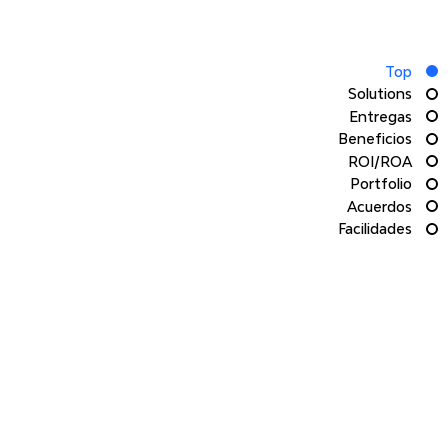
Angel
Top
Solutions
Entregas
Jimenez -
Beneficios
ROI/ROA
Next-Gen
Portfolio
Acuerdos
Facilidades
Geospatial
Infrastructu
re:
Advanced