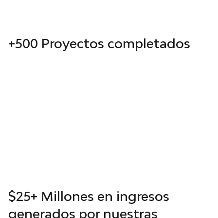
+500 Proyectos completados
Hemos culminado exitosamente más de 500
proyectos en diversas áreas como fotografía
aérea, marketing digital, gestión de datos y
desarrollo tecnológico. Cada proyecto es un
testimonio de nuestra capacidad para
entregar resultados de alta calidad en tiempo
y forma.
$25+ Millones en ingresos
generados por nuestras