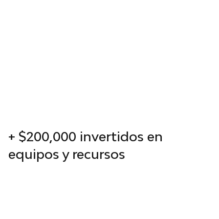
terabytes de contenido digital de alta calidad,
desde imágenes aéreas en 8K hasta videos
corporativos, infografías y material
publicitario. Nuestra infraestructura
tecnológica nos permite almacenar, procesar y
entregar estos contenidos de manera
eficiente.
+ $200,000 invertidos en
equipos y recursos
Invertimos constantemente en tecnología de
vanguardia, con más de $250,000 destinados a
equipos profesionales, software especializado
y capacitación continua. Esta inversión nos