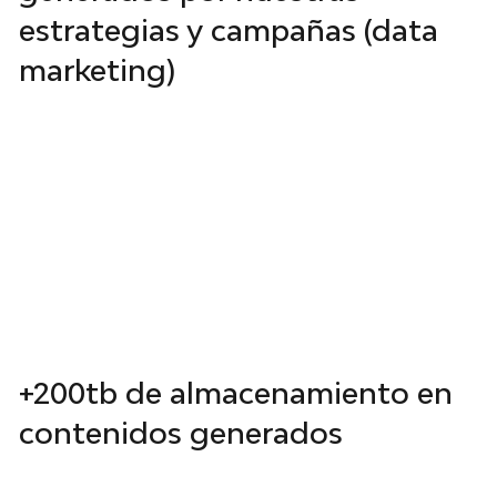
estrategias y campañas (data
marketing)
Nuestras estrategias y soluciones han
generado millones de dólares en ingresos
adicionales para nuestros clientes. Nuestro
enfoque ROI-centrado garantiza que cada
inversión en nuestros servicios produzca
resultados tangibles y medibles.
+200tb de almacenamiento en
contenidos generados
Hemos producido y gestionado más de 100