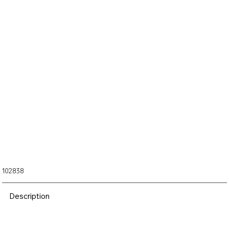
IF800 Payload Sony
A7R 61MP camera
35MM Lens Gremsy
gimbal
102838
Description