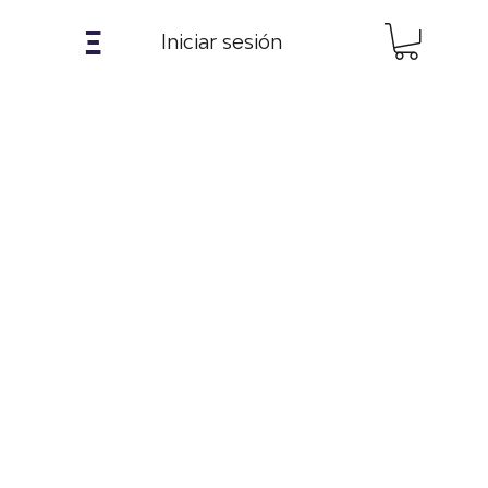
𝝣
Iniciar sesión