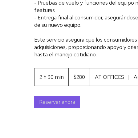
- Pruebas de vuelo y funciones del equipo mi
features
- Entrega final al consumidor, asegurándos
de su nuevo equipo.
Este servicio asegura que los consumidore
adquisiciones, proporcionando apoyo y or
hasta el manejo cotidiano.
280
dólares
2 h 30 min
2
$280
AT OFFICES
|
A
estadounidenses
h
3
Reservar ahora
0
m
i
n