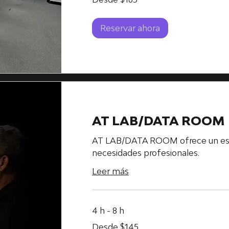
dólares
estadounidenses
Reservar ahora
AT LAB/DATA ROOM
AT LAB/DATA ROOM ofrece un esp
necesidades profesionales.
Leer más
4 h - 8 h
Desde
Desde $145
145