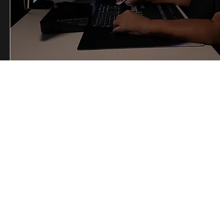
+1 787-30
Se
Acosta Tech.
Visión e innovación para tu empresa o profesión.
© 2026 by Acosta Tech.
Creado con afecto.
Todos los derechos reservados
Méto
de pa