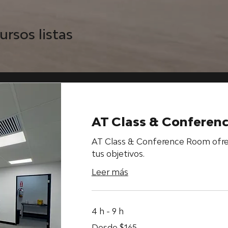
ursos listas
AT Class & Conferen
AT Class & Conference Room ofrec
tus objetivos.
Leer más
4 h - 9 h
Desde
Desde $165
165