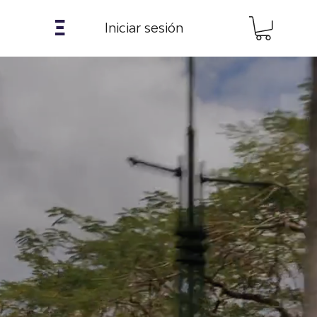
𝝣
Iniciar sesión