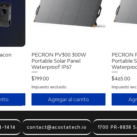
acon
a
PECRON PV300 300W
Vista rápida
PECRON 
Portable Solar Panel
Portable S
Waterproof IP67
Waterproo
erta
Precio
Precio
$799.00
$465.00
Impuesto excluido
Impuesto exc
rito
Agregar al carrito
Agr
4-1414
contact@acostatech.io
1700 PR-8838 S