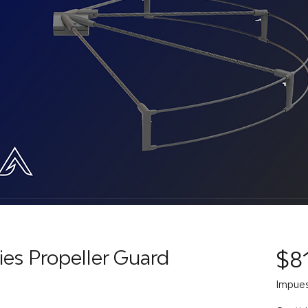
ies Propeller Guard
$8
Impues