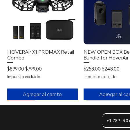
HOVERAir X1 PROMAX Retail
Vista rápida
NEW OPEN BOX Be
Vista rápid
Combo
Bundle for HoverAir
Precio
Precio de oferta
Precio
Precio de of
$899.00
$799.00
$258.00
$248.00
Impuesto excluido
Impuesto excluido
Agregar al carrito
Agregar al car
With 360º!
+1 787-30