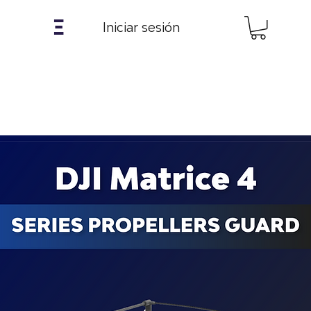
𝝣
Iniciar sesión