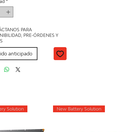
ad
*
ÁCTANOS PARA
NIBILIDAD, PRE-ÓRDENES Y
S
ido anticipado
ry Solution
New Battery Solution