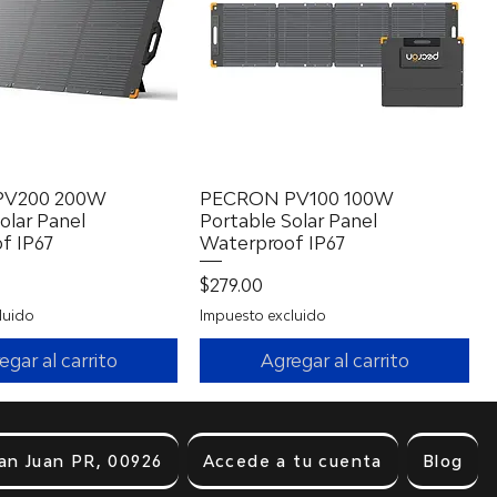
PV200 200W
Vista rápida
PECRON PV100 100W
Vista rápida
olar Panel
Portable Solar Panel
f IP67
Waterproof IP67
Precio
$279.00
luido
Impuesto excluido
egar al carrito
Agregar al carrito
an Juan PR, 00926
Accede a tu cuenta
Blog