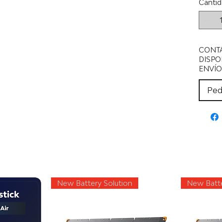
Cantid
CONT
DISPO
ENVÍO
Ped
New Battery Solution
New Batte