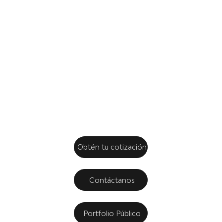
dedicación
y tu
confianza.
Obtén tu cotización
Contáctanos
Portfolio Público