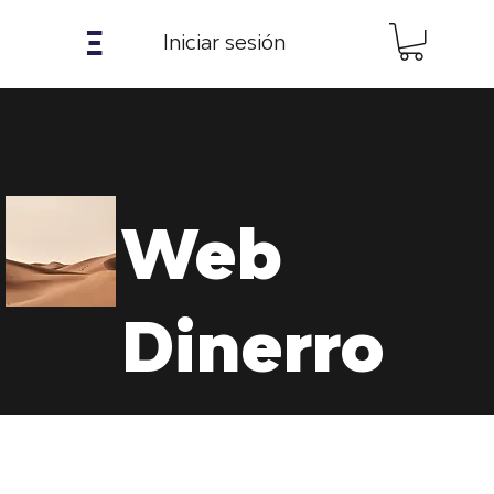
𝝣
Iniciar sesión
Web
Dinerro