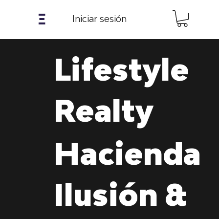
𝝣
Iniciar sesión
Lifestyle
Realty
Hacienda
Ilusión &