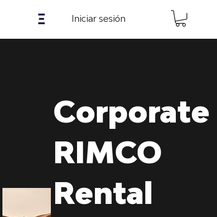
𝝣
Iniciar sesión
Corporate
RIMCO
Rental