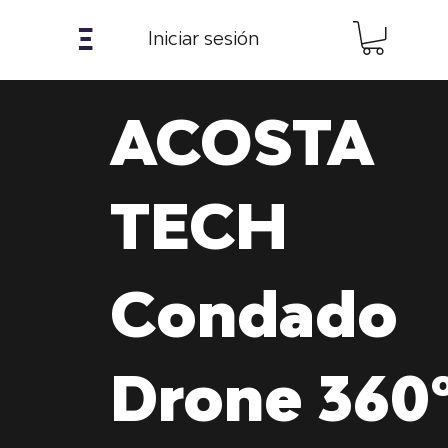
𝝣
Iniciar sesión
ACOSTA
TECH
Condado
Drone 360