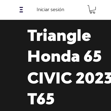
𝝣
Iniciar sesión
Triangle
Honda 65
CIVIC 202
T65