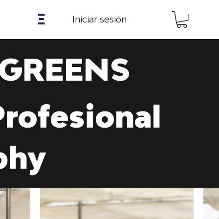
𝝣
Iniciar sesión
 GREENS
Profesional
phy