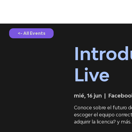
<- All Events
Intro
Live
mié, 16 jun
  |  
Faceboo
Conoce sobre el futuro de
escoger el equipo correc
adquirir la licencia? y más.