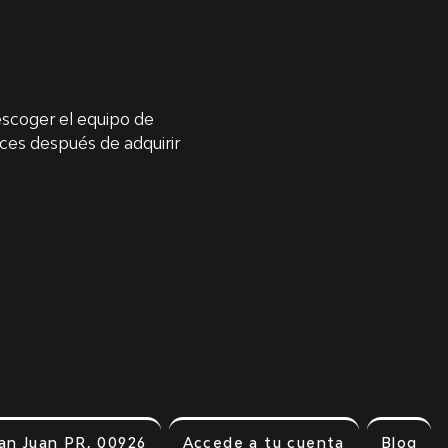
escoger el equipo de 
ces después de adquirir 
an Juan PR, 00926
Accede a tu cuenta
Blog