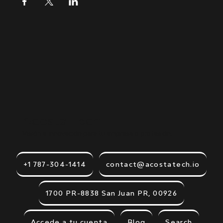
Acosta Tech.
Visión e innovación para tu empresa o profesión.
+1 787-304-1414
contact@acostatech.io
1700 PR-8838 San Juan PR, 00926
Accede a tu cuenta
Blog
Search