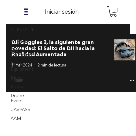
𝝣
Iniciar sesión
All Posts
All Posts
DJI Goggles 3, la siguiente gran
novedad: El Salto de DJI hacia la
Drone
Realidad Aumentada
Education
Drone
11 mar 2024
2 min de lectura
Equipment
Media
Rental
Drone
Event
UAVPASS
AAM