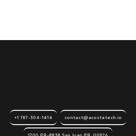
Acosta Tech.
Visión e innovación para tu empresa o profesión.
+1 787-304-1414
contact@acostatech.io
1700 PR-8838 San Juan PR, 00926