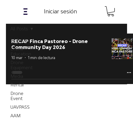
𝝣
Iniciar sesión
All Posts
All Posts
RECAP Finca Pastoreo - Drone
Community Day 2026
Drone
Education
10 mar
1 min de lectura
Drone
Equipment
Media
Rental
Drone
Event
UAVPASS
AAM