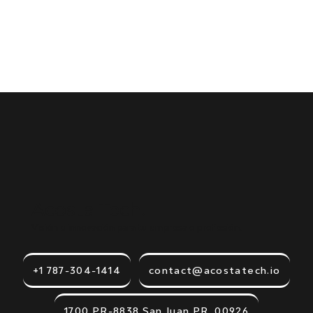
Acosta Tech.
Visión e innovación para tu empresa o profesión.
+1 787-304-1414
contact@acostatech.io
1700 PR-8838 San Juan PR, 00926