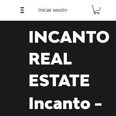
𝝣
Iniciar sesión
INCANTO
REAL
ESTATE
Incanto -