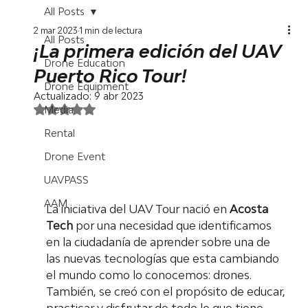
All Posts
2 mar 2023
1 min de lectura
All Posts
¡La primera edición del UAV
Drone Education
Puerto Rico Tour!
Drone Equipment
Actualizado:
9 abr 2023
Obtuvo NaN de 5 estrellas.
Media
Rental
Drone Event
UAVPASS
AAM
La iniciativa del UAV Tour nació en 
Acosta 
Tech
 por una necesidad que identificamos 
en la ciudadanía de aprender sobre una de 
las nuevas tecnologías que esta cambiando 
el mundo como lo conocemos: drones. 
También, se creó con el propósito de educar, 