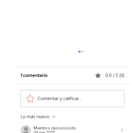
1 comentario
0.0 / 5 (0)
Comentar y calificar...
Lo más nuevo
Próximas convocatorias para nuestro
calendario de Julio a Octubre -
Miembro desconocido
03 mar 2023