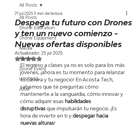
All Posts
21 jul 2025
3 min de lectura
All Posts
Despega tu futuro con Drones
Drone Education
y ten un nuevo comienzo -
Drone Equipment
Nuevas ofertas disponibles
Media
Actualizado:
25 jul 2025
Rental
Obtuvo NaN de 5 estrellas.
El regreso a clases ya no es solo para los más 
Drone Event
jóvenes, ¡ahora es tu momento para relanzar 
UAVPASS
tu carrera y tu negocio! En Acosta Tech, 
sabemos que te preguntas cómo 
AAM
mantenerte a la vanguardia, cómo innovar y 
cómo adquirir esas 
habilidades 
disruptivas
 que impulsarán tu negocio. ¡Es 
hora de invertir en ti y 
despegar hacia 
nuevas alturas
!