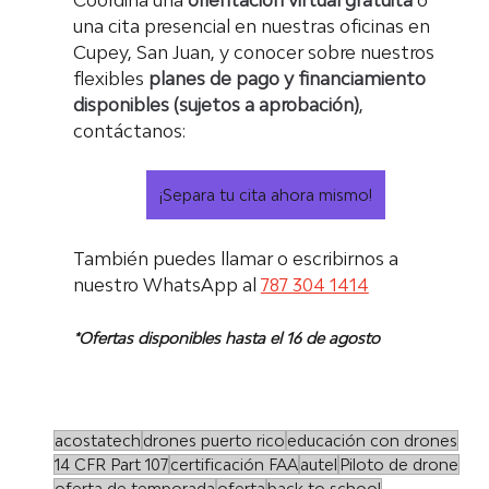
una cita presencial en nuestras oficinas en 
Cupey, San Juan, y conocer sobre nuestros 
flexibles 
planes de pago y financiamiento 
disponibles (sujetos a aprobación)
, 
contáctanos:
¡Separa tu cita ahora mismo!
También puedes llamar o escribirnos a 
nuestro WhatsApp al 
787 304 1414
*Ofertas disponibles hasta el 16 de agosto
acostatech
drones puerto rico
educación con drones
14 CFR Part 107
certificación FAA
autel
Piloto de drone
oferta de temporada
oferta
back to school