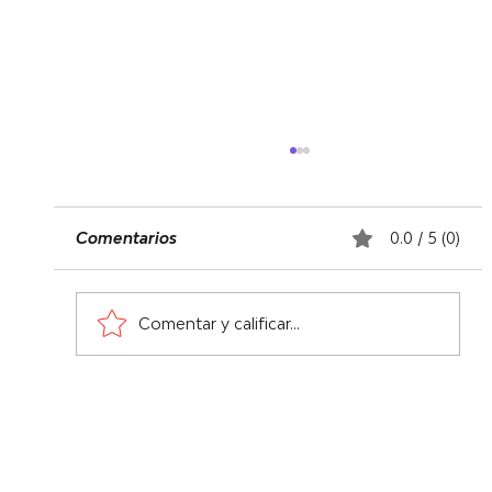
Comentarios
0.0 / 5 (0)
Comentar y calificar...
¡Haz que el futuro trabaje para ti!
Despega hoy con nuestras próximas
fechas