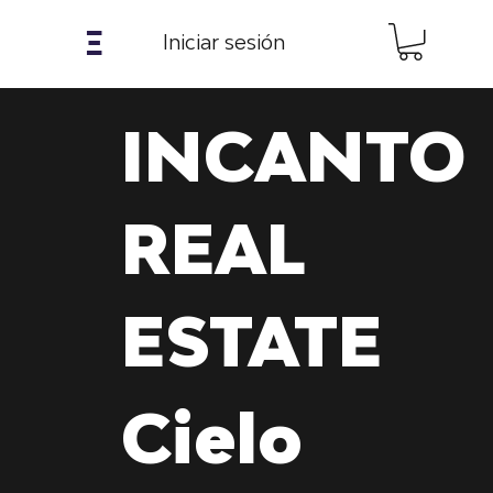
𝝣
Iniciar sesión
INCANTO
REAL
ESTATE
Cielo